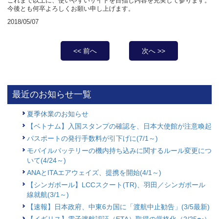
これまで以上に、使いやすいサイトを目指し内容を充実して参ります。
今後とも何卒よろしくお願い申し上げます。
2018/05/07
<< 前へ
次へ >>
最近のお知らせ一覧
夏季休業のお知らせ
【ベトナム】入国スタンプの確認を、日本大使館が注意喚起
パスポートの発行手数料が引下げに(7/1～)
モバイルバッテリーの機内持ち込みに関するルール変更につ
いて(4/24～)
ANAとITAエアウェイズ、提携を開始(4/1～)
【シンガポール】LCCスクート(TR)、羽田／シンガポール
線就航(3/1～)
【速報】日本政府、中東6カ国に「渡航中止勧告」(3/5最新)