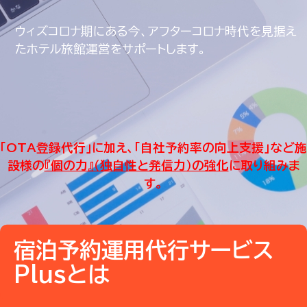
ウィズコロナ期にある今、アフターコロナ時代を見据え
た
ホテル旅館運営をサポートします。
「OTA登録代行」に加え、「自社予約率の向上支援」など
施
設様の
『個の力』（独自性と発信力）の強化
に取り組みま
す。
宿泊予約運用代行サービス
Plusとは