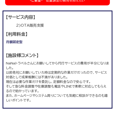
-ご要望-
従量課金の費用を抑えたい
【サービス内容】
2)OTA販売支援
【利用料金】
月額固定型
【施設様コメント】
NaNaトラベルさんにお願いしてから代行サービスの費用が半分になりま
した。
以前他社にお願いしていた時は定期的な作業だけだったので、サービス
対価として成果報酬には不満がありました。
現在は必要な作業だけを委託し、定額料金なので安心です。
そして急な料金調整や在庫調整も電話やLINEで柔軟に対応してもらえ
るので助かっています。
また、ホームページやシステム周りについても気軽に相談ができるのも嬉
しいポイントです。