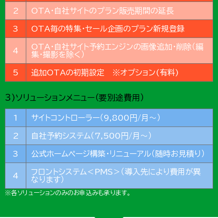
2
OTA・自社サイトのプラン販売期間の延長
3
OTA毎の特集・セール企画のプラン新規登録
OTA・自社サイト予約エンジンの画像追加・削除（編
4
集・撮影を除く）
5
追加OTAの初期設定 ※オプション(有料)
3)ソリューションメニュー（要別途費用）
1
サイトコントローラー（9,800円/月～）
2
自社予約システム（7,500円/月～）
3
公式ホームページ構築・リニューアル（随時お見積り）
フロントシステム＜PMS＞（導入先により費用が異
4
なります）
※各ソリューションのみのお申込みも承ります。