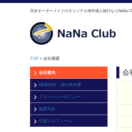
完全オーダーメイドのオリジナル海外個人旅行ならNaNa Cl
TOP
>
会社概要
会
会社案内
標識/約款・旅行条件書
プライバシーポリシー
勧誘方針
代表プロフィール