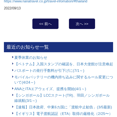
https://www.nanatravel.co.jp/travel-infomation/#thailand
2022/09/13
<< 前へ
次へ >>
最近のお知らせ一覧
夏季休業のお知らせ
【ベトナム】入国スタンプの確認を、日本大使館が注意喚起
パスポートの発行手数料が引下げに(7/1～)
モバイルバッテリーの機内持ち込みに関するルール変更につ
いて(4/24～)
ANAとITAエアウェイズ、提携を開始(4/1～)
【シンガポール】LCCスクート(TR)、羽田／シンガポール
線就航(3/1～)
【速報】日本政府、中東6カ国に「渡航中止勧告」(3/5最新)
【イギリス】電子渡航認証（ETA）取得の厳格化（2/25〜）