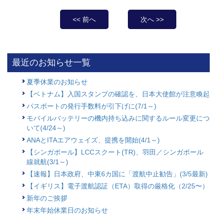
<< 前へ
次へ >>
最近のお知らせ一覧
夏季休業のお知らせ
【ベトナム】入国スタンプの確認を、日本大使館が注意喚起
パスポートの発行手数料が引下げに(7/1～)
モバイルバッテリーの機内持ち込みに関するルール変更につ
いて(4/24～)
ANAとITAエアウェイズ、提携を開始(4/1～)
【シンガポール】LCCスクート(TR)、羽田／シンガポール
線就航(3/1～)
【速報】日本政府、中東6カ国に「渡航中止勧告」(3/5最新)
【イギリス】電子渡航認証（ETA）取得の厳格化（2/25〜）
新年のご挨拶
年末年始休業日のお知らせ