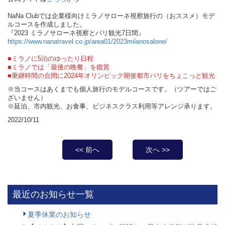
NaNa Clubでは企業様向けミラノサローネ視察旅行の（おススメ）モデ
ルコースを作成しました。
『2023 ミラノサローネ視察とパリ観光7日間』
https://www.nanatravel.co.jp/area01/2023milanosalone/
■ミラノに5泊のゆったり日程
■ミラノでは「最後の晩餐」を鑑賞
■乗継時間の合間に2024年オリンピック開催都市パリをちょこっと観光
※当コースはあくまでも個人旅行のモデルコースです。（ツアーではご
ざいません）
※延泊、市内観光、お食事、ビジネスクラス利用等アレンジ承ります。
2022/10/11
<< 前へ
次へ >>
最近のお知らせ一覧
夏季休業のお知らせ