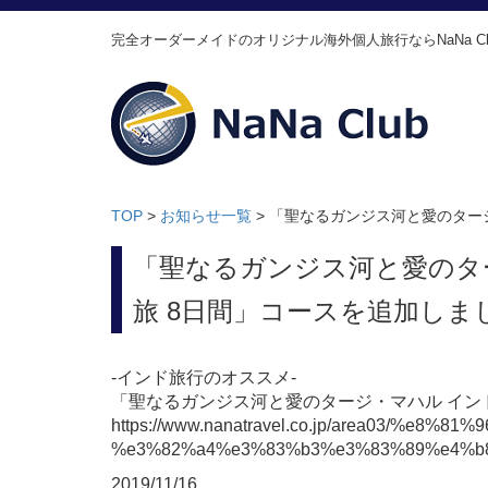
完全オーダーメイドのオリジナル海外個人旅行ならNaNa Cl
TOP
>
お知らせ一覧
>
「聖なるガンジス河と愛のター
「聖なるガンジス河と愛のタ
旅 8日間」コースを追加しま
-インド旅行のオススメ-
「聖なるガンジス河と愛のタージ・マハル イン
https://www.nanatravel.co.jp/area0
%e3%82%a4%e3%83%b3%e3%83%89%e4%b
2019/11/16