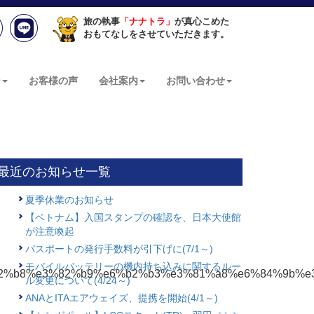
旅の執事
「ナナトラ」
が真心こめた
おもてなしをさせていただきます。
ン
お客様の声
会社案内
お問い合わせ
最近のお知らせ一覧
夏季休業のお知らせ
【ベトナム】入国スタンプの確認を、日本大使館
が注意喚起
パスポートの発行手数料が引下げに(7/1～)
モバイルバッテリーの機内持ち込みに関するルー
b3%e3%82%b8%e3%82%b9%e6%b2%b3%e3%81%a8%e6%84%9
ル変更について(4/24～)
ANAとITAエアウェイズ、提携を開始(4/1～)