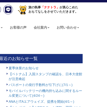
旅の執事
「ナナトラ」
が真心こめた
おもてなしをさせていただきます。
ン
お客様の声
会社案内
お問い合わせ
最近のお知らせ一覧
夏季休業のお知らせ
【ベトナム】入国スタンプの確認を、日本大使館
が注意喚起
パスポートの発行手数料が引下げに(7/1～)
モバイルバッテリーの機内持ち込みに関するルー
ル変更について(4/24～)
ANAとITAエアウェイズ、提携を開始(4/1～)