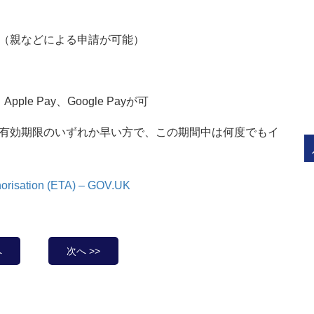
要（親などによる申請が可能）
 Pay、Google Payが可
の有効期限のいずれか早い方で、この期間中は何度でもイ
thorisation (ETA) – GOV.UK
へ
次へ >>