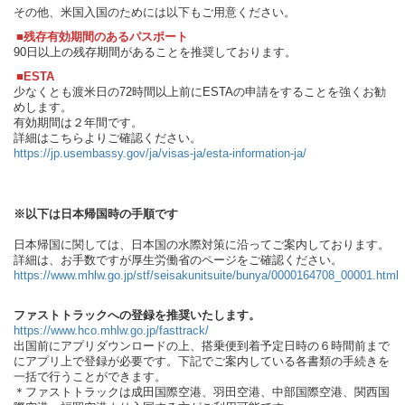
その他、米国入国のためには以下もご用意ください。
■残存有効期間のあるパスポート
90日以上の残存期間があることを推奨しております。
■ESTA
少なくとも渡米日の72時間以上前にESTAの申請をすることを強くお勧
めします。
有効期間は２年間です。
詳細はこちらよりご確認ください。
https://jp.usembassy.gov/ja/visas-ja/esta-information-ja/
※以下は日本帰国時の手順です
日本帰国に関しては、日本国の水際対策に沿ってご案内しております。
詳細は、お手数ですが厚生労働省のページをご確認ください。
https://www.mhlw.go.jp/stf/seisakunitsuite/bunya/0000164708_00001.html
ファストトラックへの登録を推奨いたします。
https://www.hco.mhlw.go.jp/fasttrack/
出国前にアプリダウンロードの上、搭乗便到着予定日時の６時間前まで
にアプリ上で登録が必要です。下記でご案内している各書類の手続きを
一括で行うことができます。
＊ファストトラックは成田国際空港、羽田空港、中部国際空港、関西国