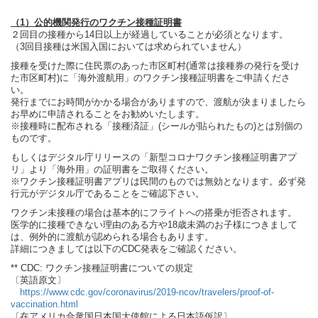
（1）公的機関発行のワクチン接種証明書
２回目の接種から14日以上が経過していることが必須となります。
（3回目接種は米国入国においては求められていません）
接種を受けた際に住民票のあった市区町村(通常は接種券の発行を受け
た市区町村)に「海外渡航用」のワクチン接種証明書をご申請くださ
い。
発行までにお時間がかかる場合がありますので、渡航が決まりましたら
お早めに申請されることをお勧めいたします。
※接種時に配布される「接種済証」(シールが貼られたもの)とは別個の
ものです。
もしくはデジタル庁リリースの「新型コロナワクチン接種証明書アプ
リ」より「海外用」の証明書をご取得ください。
※ワクチン接種証明書アプリは民間のものでは無効となります。必ず発
行元がデジタル庁であることをご確認下さい。
ワクチン未接種の場合は基本的にフライトへの搭乗が拒否されます。
医学的に接種できない理由のある方や18歳未満のお子様につきまして
は、例外的に渡航が認められる場合もあります。
詳細につきましては以下のCDC発表をご確認ください。
** CDC: ワクチン接種証明書についての規定
〔英語原文〕
https://www.cdc.gov/coronavirus/2019-ncov/travelers/proof-of-
vaccination.html
〔在アメリカ合衆国日本国大使館による日本語仮訳〕