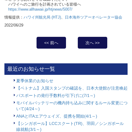
ハワイへのご旅行を計画されている皆様へ
https://www.allhawaii.jp/htjnews/5007/
情報提供：
ハワイ州観光局 (HTJ)
、
日本海外ツアーオペレーター協会
2022/06/29
<< 前へ
次へ >>
最近のお知らせ一覧
夏季休業のお知らせ
【ベトナム】入国スタンプの確認を、日本大使館が注意喚起
パスポートの発行手数料が引下げに(7/1～)
モバイルバッテリーの機内持ち込みに関するルール変更につ
いて(4/24～)
ANAとITAエアウェイズ、提携を開始(4/1～)
【シンガポール】LCCスクート(TR)、羽田／シンガポール
線就航(3/1～)