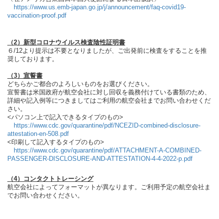
https://www.us.emb-japan.go.jp/j/announcement/faq-covid19-
vaccination-proof.pdf
（2）新型コロナウイルス検査陰性証明書
６/12より提示は不要となりましたが、ご出発前に検査をすることを推
奨しております。
（3）宣誓書
どちらかご都合のよろしいものをお選びください。
宣誓書は米国政府が航空会社に対し回収を義務付けている書類のため、
詳細や記入例等につきましてはご利用の航空会社までお問い合わせくだ
さい。
<パソコン上で記入できるタイプのもの>
https://www.cdc.gov/quarantine/pdf/NCEZID-combined-disclosure-
attestation-en-508.pdf
<印刷して記入するタイプのもの>
https://www.cdc.gov/quarantine/pdf/ATTACHMENT-A-COMBINED-
PASSENGER-DISCLOSURE-AND-ATTESTATION-4-4-2022-p.pdf
（4）コンタクトトレーシング
航空会社によってフォーマットが異なります。ご利用予定の航空会社ま
でお問い合わせください。