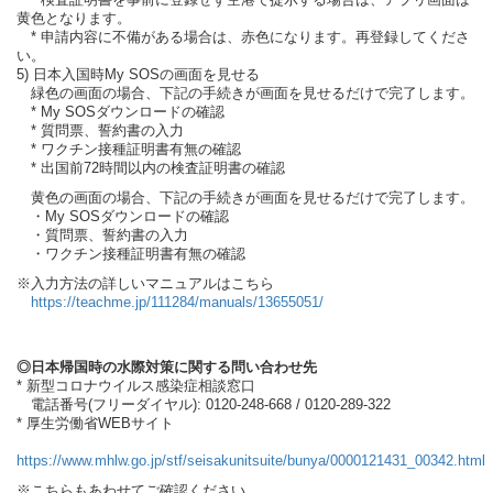
* 検査証明書を事前に登録せず空港で提示する場合は、アプリ画面は
黄色となります。
* 申請内容に不備がある場合は、赤色になります。再登録してくださ
い。
5) 日本入国時My SOSの画面を見せる
緑色の画面の場合、下記の手続きが画面を見せるだけで完了します。
* My SOSダウンロードの確認
* 質問票、誓約書の入力
* ワクチン接種証明書有無の確認
* 出国前72時間以内の検査証明書の確認
黄色の画面の場合、下記の手続きが画面を見せるだけで完了します。
・My SOSダウンロードの確認
・質問票、誓約書の入力
・ワクチン接種証明書有無の確認
※入力方法の詳しいマニュアルはこちら
https://teachme.jp/111284/manuals/13655051/
◎日本帰国時の水際対策に関する問い合わせ先
* 新型コロナウイルス感染症相談窓口
電話番号(フリーダイヤル): 0120-248-668 / 0120-289-322
* 厚生労働省WEBサイト
https://www.mhlw.go.jp/stf/seisakunitsuite/bunya/0000121431_00342.html
※こちらもあわせてご確認ください。