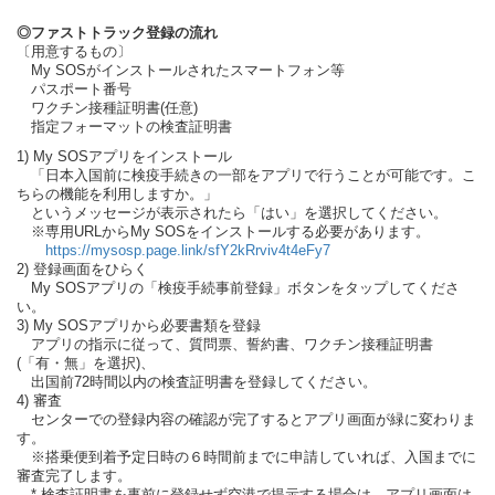
◎ファストトラック登録の流れ
〔用意するもの〕
My SOSがインストールされたスマートフォン等
パスポート番号
ワクチン接種証明書(任意)
指定フォーマットの検査証明書
1) My SOSアプリをインストール
「日本入国前に検疫手続きの一部をアプリで行うことが可能です。こ
ちらの機能を利用しますか。」
というメッセージが表示されたら「はい」を選択してください。
※専用URLからMy SOSをインストールする必要があります。
https://mysosp.page.link/sfY2kRrviv4t4eFy7
2) 登録画面をひらく
My SOSアプリの「検疫手続事前登録」ボタンをタップしてくださ
い。
3) My SOSアプリから必要書類を登録
アプリの指示に従って、質問票、誓約書、ワクチン接種証明書
(「有・無」を選択)、
出国前72時間以内の検査証明書を登録してください。
4) 審査
センターでの登録内容の確認が完了するとアプリ画面が緑に変わりま
す。
※搭乗便到着予定日時の６時間前までに申請していれば、入国までに
審査完了します。