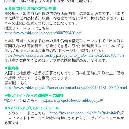
際空港、福岡空港より入国する方がご利用可能です。
■出発72時間以内の陰性証明書
検疫所へ「出国前72時間以内の検査証明書」の提出が必要です。「出国
前72時間以内の検査証明書」が提出できない場合、検疫法に基づき、日
本への上陸が認められないことになります。
指定フォーマットはこちら
https://www.mhlw.go.jp/content/000799426.pdf
日本に帰国・入国するための厚生労働省指定フォーマットで「出国前72
時間以内の検査証明書」が発行できるハワイ州の病院リストについては
在ホノルル日本国総領事館のWEBページをご確認ください。
https://www.honolulu.us.emb-japan.go.jp/itpr_ja/whatsnew20210406.html
※現在ご案内できるのはオアフ島の医療機関のみとなります。
■誓約書
入国時に検疫所へ提示が必要となります。日本出国前に印刷の上、現地
へ携帯いただくことを推奨いたします。
詳細はこちら
https://www.mhlw.go.jp/stf/seisakunitsuite/bunya/0000121431_00249.html
■指定サイトからの質問票への回答
指定ページはこちら
https://arqs-qa.followup.mhlw.go.jp/#/
■My SOSアプリのインストール
ダウンロードはこちら
https://mysosp.page.link/sfY2kRrviv4t4eFy7
※ファストトラックの登録の有無にかかわらず、必ずインストールが
必要です。