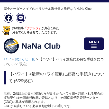
完全オーダーメイドのオリジナル海外個人旅行ならNaNa Club
旅の執事
「ナナトラ」
が真心こめた
おもてなしをさせていただきます。
MENU
TOP
>
お知らせ一覧
>
【ハワイ】ハワイ渡航に必要な手続きにつ
いて (6/29現在)
【ハワイ】<最新>ハワイ渡航に必要な手続きについ
て (6/29現在)
現在、2歳以上の日本国籍の方が日本からハワイ州へ渡航される場合の
渡航要件は米国連邦政府の管轄となり、米国疾病予防管理センター
(CDC)の基準が適用されます。
CDCが要請している必要書類は以下の通りです。