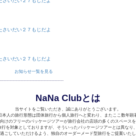
たさいだい２７もじだよ
たさいだい２７もじだよ
たさいだい２７もじだよ
お知らせ一覧を見る
NaNa Clubとは
当サイトをご覧いただき、誠にありがとうございます。
日本人の旅行形態は団体旅行から個人旅行へと変わり、またここ数年顕
向けのフリーのパッケージツアーが旅行会社の店頭の多くのスペースを
旅行を対象としておりますが、そういったパッケージツアーとは異なり、
過ごしていただけるよう、独自のオーダーメード型旅行をご提案いたし