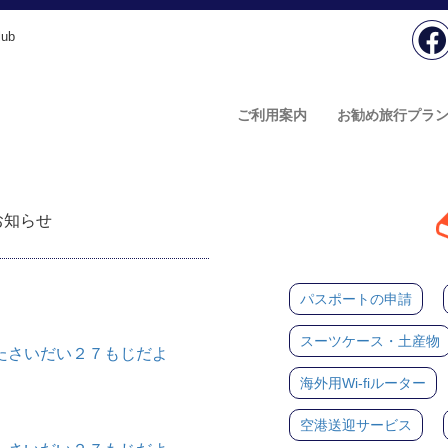
ub
ご利用案内
お勧め旅行プラ
のお知らせ
パスポートの申請
スーツケース・土産物
たさいだい２７もじだよ
海外用Wi-fiルーター
空港送迎サービス