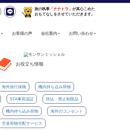
旅の執事
「ナナトラ」
が真心こめた
おもてなしをさせていただきます。
ン
お客様の声
会社案内
お問い合わせ
お役立ち情報
海外旅行保険
機内持ち込み荷物
STA事前認証
持込・禁止制限品
機内持ち込み荷物
海外のコンセント
空港荷物宅配サービス