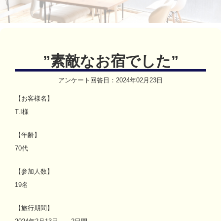
”
素敵なお宿でした
”
アンケート回答日：
2024年02月23日
【お客様名】
T.I様
【年齢】
70代
【参加人数】
19名
【旅行期間】