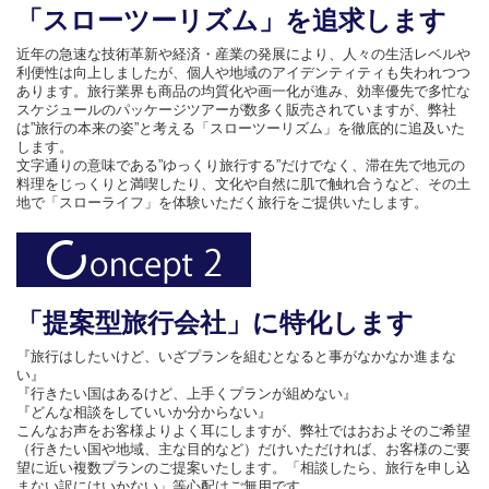
「スローツーリズム」を追求します
近年の急速な技術革新や経済・産業の発展により、人々の生活レベルや
利便性は向上しましたが、個人や地域のアイデンティティも失われつつ
あります。旅行業界も商品の均質化や画一化が進み、効率優先で多忙な
スケジュールのパッケージツアーが数多く販売されていますが、弊社
は”旅行の本来の姿”と考える「スローツーリズム」を徹底的に追及いた
します。
文字通りの意味である”ゆっくり旅行する”だけでなく、滞在先で地元の
料理をじっくりと満喫したり、文化や自然に肌で触れ合うなど、その土
地で「スローライフ」を体験いただく旅行をご提供いたします。
「提案型旅行会社」に特化します
『旅行はしたいけど、いざプランを組むとなると事がなかなか進まな
い』
『行きたい国はあるけど、上手くプランが組めない』
『どんな相談をしていいか分からない』
こんなお声をお客様よりよく耳にしますが、弊社ではおおよそのご希望
（行きたい国や地域、主な目的など）だけいただければ、お客様のご要
望に近い複数プランのご提案いたします。「相談したら、旅行を申し込
まない訳にはいかない」等心配はご無用です。