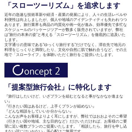
「スローツーリズム」を追求します
近年の急速な技術革新や経済・産業の発展により、人々の生活レベルや
利便性は向上しましたが、個人や地域のアイデンティティも失われつつ
あります。旅行業界も商品の均質化や画一化が進み、効率優先で多忙な
スケジュールのパッケージツアーが数多く販売されていますが、弊社
は”旅行の本来の姿”と考える「スローツーリズム」を徹底的に追及いた
します。
文字通りの意味である”ゆっくり旅行する”だけでなく、滞在先で地元の
料理をじっくりと満喫したり、文化や自然に肌で触れ合うなど、その土
地で「スローライフ」を体験いただく旅行をご提供いたします。
「提案型旅行会社」に特化します
『旅行はしたいけど、いざプランを組むとなると事がなかなか進まな
い』
『行きたい国はあるけど、上手くプランが組めない』
『どんな相談をしていいか分からない』
こんなお声をお客様よりよく耳にしますが、弊社ではおおよそのご希望
（行きたい国や地域、主な目的など）だけいただければ、お客様のご要
望に近い複数プランのご提案いたします。「相談したら、旅行を申し込
まない訳にはいかない」等心配はご無用です。