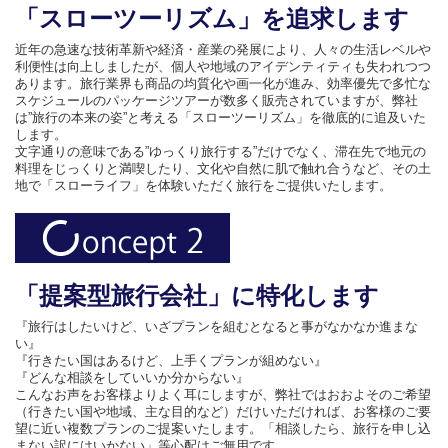
「スローツーリズム」を追求します
近年の急速な技術革新や経済・産業の発展により、人々の生活レベルや
利便性は向上しましたが、個人や地域のアイデンティティも失われつつ
あります。旅行業界も商品の均質化や画一化が進み、効率優先で多忙な
スケジュールのパッケージツアーが数多く販売されていますが、弊社
は”旅行の本来の姿”と考える「スローツーリズム」を徹底的に追及いた
します。
文字通りの意味である”ゆっくり旅行する”だけでなく、滞在先で地元の
料理をじっくりと満喫したり、文化や自然に肌で触れ合うなど、その土
地で「スローライフ」を体験いただく旅行をご提供いたします。
「提案型旅行会社」に特化します
『旅行はしたいけど、いざプランを組むとなると事がなかなか進まな
い』
『行きたい国はあるけど、上手くプランが組めない』
『どんな相談をしていいか分からない』
こんなお声をお客様よりよく耳にしますが、弊社ではおおよそのご希望
（行きたい国や地域、主な目的など）だけいただければ、お客様のご要
望に近い複数プランのご提案いたします。「相談したら、旅行を申し込
まない訳にはいかない」等心配はご無用です。