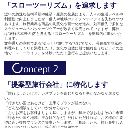
「スローツーリズム」を追求します
近年の急速な技術革新や経済・産業の発展により、人々の生活レベルや
利便性は向上しましたが、個人や地域のアイデンティティも失われつつ
あります。旅行業界も商品の均質化や画一化が進み、効率優先で多忙な
スケジュールのパッケージツアーが数多く販売されていますが、弊社
は”旅行の本来の姿”と考える「スローツーリズム」を徹底的に追及いた
します。
文字通りの意味である”ゆっくり旅行する”だけでなく、滞在先で地元の
料理をじっくりと満喫したり、文化や自然に肌で触れ合うなど、その土
地で「スローライフ」を体験いただく旅行をご提供いたします。
「提案型旅行会社」に特化します
『旅行はしたいけど、いざプランを組むとなると事がなかなか進まな
い』
『行きたい国はあるけど、上手くプランが組めない』
『どんな相談をしていいか分からない』
こんなお声をお客様よりよく耳にしますが、弊社ではおおよそのご希望
（行きたい国や地域、主な目的など）だけいただければ、お客様のご要
望に近い複数プランのご提案いたします。「相談したら、旅行を申し込
まない訳にはいかない」等心配はご無用です。