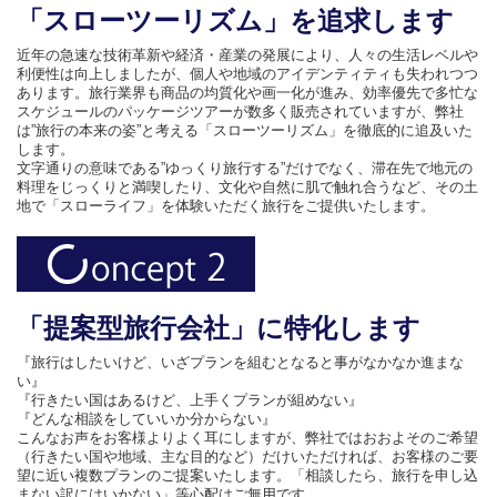
「スローツーリズム」を追求します
近年の急速な技術革新や経済・産業の発展により、人々の生活レベルや
利便性は向上しましたが、個人や地域のアイデンティティも失われつつ
あります。旅行業界も商品の均質化や画一化が進み、効率優先で多忙な
スケジュールのパッケージツアーが数多く販売されていますが、弊社
は”旅行の本来の姿”と考える「スローツーリズム」を徹底的に追及いた
します。
文字通りの意味である”ゆっくり旅行する”だけでなく、滞在先で地元の
料理をじっくりと満喫したり、文化や自然に肌で触れ合うなど、その土
地で「スローライフ」を体験いただく旅行をご提供いたします。
「提案型旅行会社」に特化します
『旅行はしたいけど、いざプランを組むとなると事がなかなか進まな
い』
『行きたい国はあるけど、上手くプランが組めない』
『どんな相談をしていいか分からない』
こんなお声をお客様よりよく耳にしますが、弊社ではおおよそのご希望
（行きたい国や地域、主な目的など）だけいただければ、お客様のご要
望に近い複数プランのご提案いたします。「相談したら、旅行を申し込
まない訳にはいかない」等心配はご無用です。