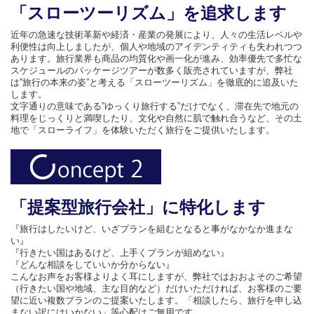
「スローツーリズム」を追求します
近年の急速な技術革新や経済・産業の発展により、人々の生活レベルや
利便性は向上しましたが、個人や地域のアイデンティティも失われつつ
あります。旅行業界も商品の均質化や画一化が進み、効率優先で多忙な
スケジュールのパッケージツアーが数多く販売されていますが、弊社
は”旅行の本来の姿”と考える「スローツーリズム」を徹底的に追及いた
します。
文字通りの意味である”ゆっくり旅行する”だけでなく、滞在先で地元の
料理をじっくりと満喫したり、文化や自然に肌で触れ合うなど、その土
地で「スローライフ」を体験いただく旅行をご提供いたします。
「提案型旅行会社」に特化します
『旅行はしたいけど、いざプランを組むとなると事がなかなか進まな
い』
『行きたい国はあるけど、上手くプランが組めない』
『どんな相談をしていいか分からない』
こんなお声をお客様よりよく耳にしますが、弊社ではおおよそのご希望
（行きたい国や地域、主な目的など）だけいただければ、お客様のご要
望に近い複数プランのご提案いたします。「相談したら、旅行を申し込
まない訳にはいかない」等心配はご無用です。