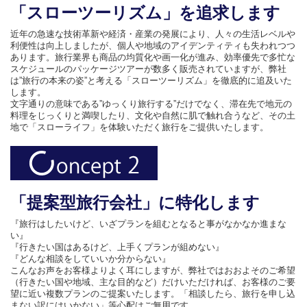
「スローツーリズム」を追求します
近年の急速な技術革新や経済・産業の発展により、人々の生活レベルや
利便性は向上しましたが、個人や地域のアイデンティティも失われつつ
あります。旅行業界も商品の均質化や画一化が進み、効率優先で多忙な
スケジュールのパッケージツアーが数多く販売されていますが、弊社
は”旅行の本来の姿”と考える「スローツーリズム」を徹底的に追及いた
します。
文字通りの意味である”ゆっくり旅行する”だけでなく、滞在先で地元の
料理をじっくりと満喫したり、文化や自然に肌で触れ合うなど、その土
地で「スローライフ」を体験いただく旅行をご提供いたします。
「提案型旅行会社」に特化します
『旅行はしたいけど、いざプランを組むとなると事がなかなか進まな
い』
『行きたい国はあるけど、上手くプランが組めない』
『どんな相談をしていいか分からない』
こんなお声をお客様よりよく耳にしますが、弊社ではおおよそのご希望
（行きたい国や地域、主な目的など）だけいただければ、お客様のご要
望に近い複数プランのご提案いたします。「相談したら、旅行を申し込
まない訳にはいかない」等心配はご無用です。