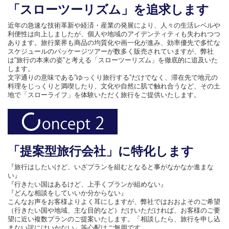
「スローツーリズム」を追求します
近年の急速な技術革新や経済・産業の発展により、人々の生活レベルや
利便性は向上しましたが、個人や地域のアイデンティティも失われつつ
あります。旅行業界も商品の均質化や画一化が進み、効率優先で多忙な
スケジュールのパッケージツアーが数多く販売されていますが、弊社
は”旅行の本来の姿”と考える「スローツーリズム」を徹底的に追及いた
します。
文字通りの意味である”ゆっくり旅行する”だけでなく、滞在先で地元の
料理をじっくりと満喫したり、文化や自然に肌で触れ合うなど、その土
地で「スローライフ」を体験いただく旅行をご提供いたします。
「提案型旅行会社」に特化します
『旅行はしたいけど、いざプランを組むとなると事がなかなか進まな
い』
『行きたい国はあるけど、上手くプランが組めない』
『どんな相談をしていいか分からない』
こんなお声をお客様よりよく耳にしますが、弊社ではおおよそのご希望
（行きたい国や地域、主な目的など）だけいただければ、お客様のご要
望に近い複数プランのご提案いたします。「相談したら、旅行を申し込
まない訳にはいかない」等心配はご無用です。