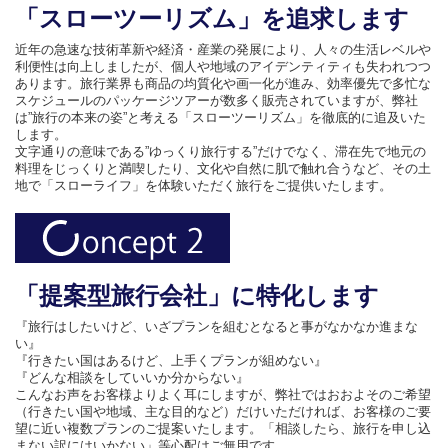
「スローツーリズム」を追求します
近年の急速な技術革新や経済・産業の発展により、人々の生活レベルや
利便性は向上しましたが、個人や地域のアイデンティティも失われつつ
あります。旅行業界も商品の均質化や画一化が進み、効率優先で多忙な
スケジュールのパッケージツアーが数多く販売されていますが、弊社
は”旅行の本来の姿”と考える「スローツーリズム」を徹底的に追及いた
します。
文字通りの意味である”ゆっくり旅行する”だけでなく、滞在先で地元の
料理をじっくりと満喫したり、文化や自然に肌で触れ合うなど、その土
地で「スローライフ」を体験いただく旅行をご提供いたします。
「提案型旅行会社」に特化します
『旅行はしたいけど、いざプランを組むとなると事がなかなか進まな
い』
『行きたい国はあるけど、上手くプランが組めない』
『どんな相談をしていいか分からない』
こんなお声をお客様よりよく耳にしますが、弊社ではおおよそのご希望
（行きたい国や地域、主な目的など）だけいただければ、お客様のご要
望に近い複数プランのご提案いたします。「相談したら、旅行を申し込
まない訳にはいかない」等心配はご無用です。