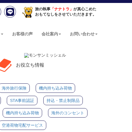
旅の執事
「ナナトラ」
が真心こめた
おもてなしをさせていただきます。
ン
お客様の声
会社案内
お問い合わせ
お役立ち情報
海外旅行保険
機内持ち込み荷物
STA事前認証
持込・禁止制限品
機内持ち込み荷物
海外のコンセント
空港荷物宅配サービス