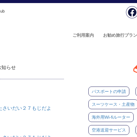
ub
ご利用案内
お勧め旅行プラ
のお知らせ
パスポートの申請
スーツケース・土産物
たさいだい２７もじだよ
海外用Wi-fiルーター
空港送迎サービス