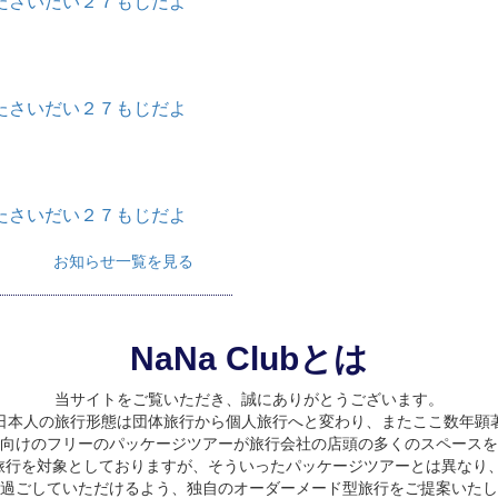
たさいだい２７もじだよ
たさいだい２７もじだよ
たさいだい２７もじだよ
お知らせ一覧を見る
NaNa Clubとは
当サイトをご覧いただき、誠にありがとうございます。
日本人の旅行形態は団体旅行から個人旅行へと変わり、またここ数年顕
向けのフリーのパッケージツアーが旅行会社の店頭の多くのスペースを
旅行を対象としておりますが、そういったパッケージツアーとは異なり、
過ごしていただけるよう、独自のオーダーメード型旅行をご提案いたし