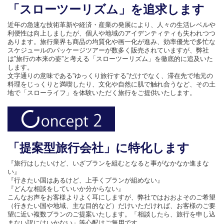
「スローツーリズム」を追求します
近年の急速な技術革新や経済・産業の発展により、人々の生活レベルや
利便性は向上しましたが、個人や地域のアイデンティティも失われつつ
あります。旅行業界も商品の均質化や画一化が進み、効率優先で多忙な
スケジュールのパッケージツアーが数多く販売されていますが、弊社
は”旅行の本来の姿”と考える「スローツーリズム」を徹底的に追及いた
します。
文字通りの意味である”ゆっくり旅行する”だけでなく、滞在先で地元の
料理をじっくりと満喫したり、文化や自然に肌で触れ合うなど、その土
地で「スローライフ」を体験いただく旅行をご提供いたします。
「提案型旅行会社」に特化します
『旅行はしたいけど、いざプランを組むとなると事がなかなか進まな
い』
『行きたい国はあるけど、上手くプランが組めない』
『どんな相談をしていいか分からない』
こんなお声をお客様よりよく耳にしますが、弊社ではおおよそのご希望
（行きたい国や地域、主な目的など）だけいただければ、お客様のご要
望に近い複数プランのご提案いたします。「相談したら、旅行を申し込
まない訳にはいかない」等心配はご無用です。