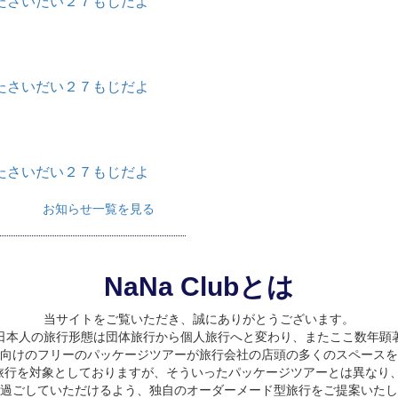
たさいだい２７もじだよ
たさいだい２７もじだよ
たさいだい２７もじだよ
お知らせ一覧を見る
NaNa Clubとは
当サイトをご覧いただき、誠にありがとうございます。
日本人の旅行形態は団体旅行から個人旅行へと変わり、またここ数年顕
向けのフリーのパッケージツアーが旅行会社の店頭の多くのスペースを
旅行を対象としておりますが、そういったパッケージツアーとは異なり、
過ごしていただけるよう、独自のオーダーメード型旅行をご提案いたし