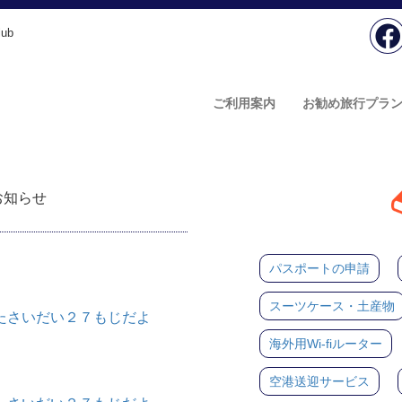
ub
ご利用案内
お勧め旅行プラ
のお知らせ
パスポートの申請
スーツケース・土産物
たさいだい２７もじだよ
海外用Wi-fiルーター
空港送迎サービス