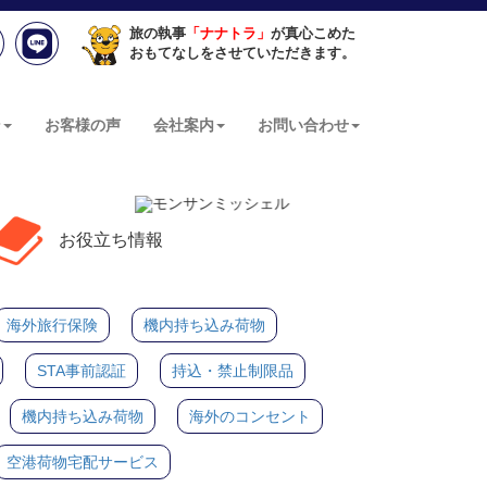
旅の執事
「ナナトラ」
が真心こめた
おもてなしをさせていただきます。
ン
お客様の声
会社案内
お問い合わせ
お役立ち情報
海外旅行保険
機内持ち込み荷物
STA事前認証
持込・禁止制限品
機内持ち込み荷物
海外のコンセント
空港荷物宅配サービス