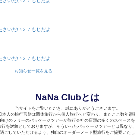
たさいだい２７もじだよ
たさいだい２７もじだよ
たさいだい２７もじだよ
お知らせ一覧を見る
NaNa Clubとは
当サイトをご覧いただき、誠にありがとうございます。
日本人の旅行形態は団体旅行から個人旅行へと変わり、またここ数年顕
向けのフリーのパッケージツアーが旅行会社の店頭の多くのスペースを
旅行を対象としておりますが、そういったパッケージツアーとは異なり、
過ごしていただけるよう、独自のオーダーメード型旅行をご提案いたし