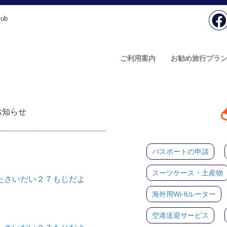
ub
ご利用案内
お勧め旅行プラ
のお知らせ
パスポートの申請
スーツケース・土産物
たさいだい２７もじだよ
海外用Wi-fiルーター
空港送迎サービス