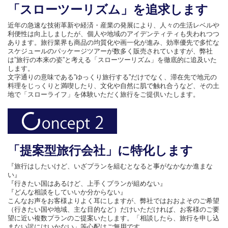
「スローツーリズム」を追求します
近年の急速な技術革新や経済・産業の発展により、人々の生活レベルや
利便性は向上しましたが、個人や地域のアイデンティティも失われつつ
あります。旅行業界も商品の均質化や画一化が進み、効率優先で多忙な
スケジュールのパッケージツアーが数多く販売されていますが、弊社
は”旅行の本来の姿”と考える「スローツーリズム」を徹底的に追及いた
します。
文字通りの意味である”ゆっくり旅行する”だけでなく、滞在先で地元の
料理をじっくりと満喫したり、文化や自然に肌で触れ合うなど、その土
地で「スローライフ」を体験いただく旅行をご提供いたします。
「提案型旅行会社」に特化します
『旅行はしたいけど、いざプランを組むとなると事がなかなか進まな
い』
『行きたい国はあるけど、上手くプランが組めない』
『どんな相談をしていいか分からない』
こんなお声をお客様よりよく耳にしますが、弊社ではおおよそのご希望
（行きたい国や地域、主な目的など）だけいただければ、お客様のご要
望に近い複数プランのご提案いたします。「相談したら、旅行を申し込
まない訳にはいかない」等心配はご無用です。