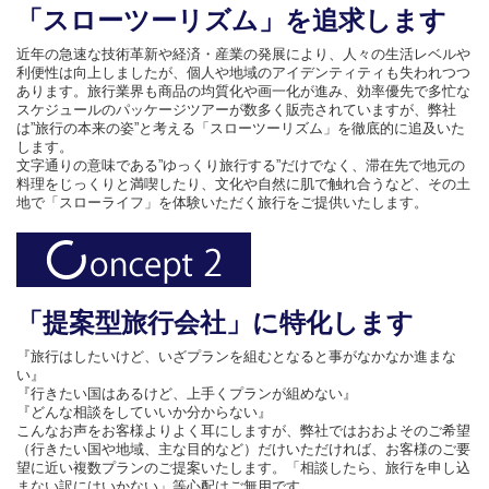
「スローツーリズム」を追求します
近年の急速な技術革新や経済・産業の発展により、人々の生活レベルや
利便性は向上しましたが、個人や地域のアイデンティティも失われつつ
あります。旅行業界も商品の均質化や画一化が進み、効率優先で多忙な
スケジュールのパッケージツアーが数多く販売されていますが、弊社
は”旅行の本来の姿”と考える「スローツーリズム」を徹底的に追及いた
します。
文字通りの意味である”ゆっくり旅行する”だけでなく、滞在先で地元の
料理をじっくりと満喫したり、文化や自然に肌で触れ合うなど、その土
地で「スローライフ」を体験いただく旅行をご提供いたします。
「提案型旅行会社」に特化します
『旅行はしたいけど、いざプランを組むとなると事がなかなか進まな
い』
『行きたい国はあるけど、上手くプランが組めない』
『どんな相談をしていいか分からない』
こんなお声をお客様よりよく耳にしますが、弊社ではおおよそのご希望
（行きたい国や地域、主な目的など）だけいただければ、お客様のご要
望に近い複数プランのご提案いたします。「相談したら、旅行を申し込
まない訳にはいかない」等心配はご無用です。