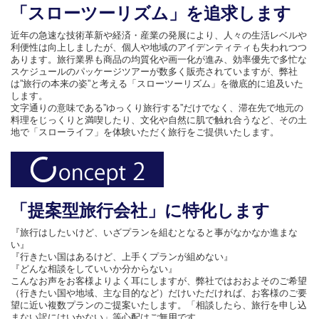
「スローツーリズム」を追求します
近年の急速な技術革新や経済・産業の発展により、人々の生活レベルや
利便性は向上しましたが、個人や地域のアイデンティティも失われつつ
あります。旅行業界も商品の均質化や画一化が進み、効率優先で多忙な
スケジュールのパッケージツアーが数多く販売されていますが、弊社
は”旅行の本来の姿”と考える「スローツーリズム」を徹底的に追及いた
します。
文字通りの意味である”ゆっくり旅行する”だけでなく、滞在先で地元の
料理をじっくりと満喫したり、文化や自然に肌で触れ合うなど、その土
地で「スローライフ」を体験いただく旅行をご提供いたします。
「提案型旅行会社」に特化します
『旅行はしたいけど、いざプランを組むとなると事がなかなか進まな
い』
『行きたい国はあるけど、上手くプランが組めない』
『どんな相談をしていいか分からない』
こんなお声をお客様よりよく耳にしますが、弊社ではおおよそのご希望
（行きたい国や地域、主な目的など）だけいただければ、お客様のご要
望に近い複数プランのご提案いたします。「相談したら、旅行を申し込
まない訳にはいかない」等心配はご無用です。